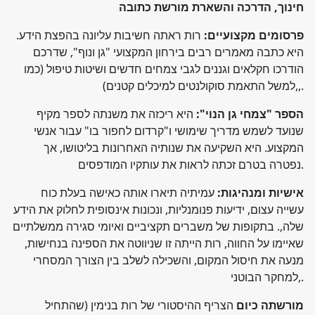
חינוך, הדרכה והשארת מורשת כתובה
פרסומים מקצועיים:
רות ראתה חשיבות עליונה בהפצת הידע.
היא כתבה מאמרים רבים בירחון המקצועי "גן ונוף", שדרכם
הודרכו חקלאים וגננים לגבי צמחים חדשים ושיטות טיפול (כמו
למשל התאמת סוקולנטים למיכלים קטנים),,.
הספר "צמחי גן הנוי":
היא ריכזה את משנתה לספר מקיף
שנועד לשמש מדריך שימושי ו"קרדום לחפור בו" עבור אנשי
המקצוע. היא השקיעה את שנותיה האחרונות בליטושו, אך
נפטרה בטרם זכתה לראות את עותקיו המודפסים.
אישיות ומנהיגות:
עמיתיה תיארו אותה כאישה בעלת כוח
עשייה עצום, ידיעות פנומנליות, ונכונות אינסופית לחלוק את הידע
שלה,. בתקופות של משברים תקציביים ואיומי סגירה ממשלתיים
שאיימו על החווה, רות הייתה זו שניווטה את הספינה בנחישות,
מנעה את חיסול המקום, והשכילה לשלב בין הצורך המסחרי
למחקר הבוטני,.
מורשתה כיום
הצריף ההיסטורי של רות בנימין (שהתחיל