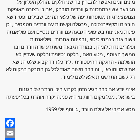
מינים וזנים ואפשר להבחין בה שני חלקים .החלק העליון על
הגיבעה עשוי כמתכונת גן וורדים מובהק , אם כי בצורה מאופקת
וצנועה:ערוגות מטופחות יפה של כלאי תה עם שבילים ופסי דשא
חורצים ומקיפים:סוכה , פרגולה וקשתות עם וורדים מטפסים , וכן
פינות מעניינות בשיפועי הגבעה עם וורדים ננסיים ועם פוליאנתה
וישוריאנה כצמחי כיסוי , ובפינות אחרות - פוליאנתות
ופלוריבונדות לזניהן . במורד הגבעה משתרע שדה וורדים ובו
המשך האוסף , מטע האם , חלקה נסיונית וחלקה שעדיין לא
הושלמה - החלקה ההיסטורית . ליד כל וורד קבוע שלט הנושא
את שמו ומוצאו , וזה דבר חשוב מאוד לכל גנן המבקר במקום לא
רק לשם התרשמות אלא לשם לימוד.
אינני יודע אם כבר הגיע הזמן לקבוע היכן הכתר של הגננות
בישראל , מכל מקום חוות נוי היא פנינה יקרה וזוהרת בכל יפעתה
מסע אביבי אל עולם הוורד , גן ונוף יולי 1959
Facebook