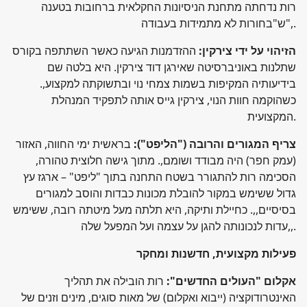
רות נדחתה מתחנת הניסיונות החקלאית ברחובות בטענה
ש"בחורות לא מתמידות בעבודה",.
הזיהוי על ידי צירקין:
ההזדמנות הגיעה כאשר השתתפה בקורס
שתלנות באוניברסיטה שאירגן דוד צירקין. היא בלטה שם
בידיעותיה המקיפות בשמות צמחי נוי ובתשוקתה למקצוע,.
כשהוקמה חוות הנוי, צירקין גייס אותה לתפקיד המנהלת
המקצועית.
צריף המגורים והרובה ("הליפט"):
בראשית ימי החווה, האזור
(עמק חפר) היה מבודד ושומם,. מתוך גישה חלוצית טהורה,
הסכימה רות להתגורר בשטח התחנה בתוך "ליפט" – ארגז עץ
גדול ששימש במקור להובלת מכונות כבדות והוסב למגורים
בסיסיים,,. כחיילת ותיקה, היא תלתה מעל מיטתה רובה, ששימש
עדות לנכונותה להגן על עצמה ועל המפעל שלה,,.
פעילות מקצועית, חדשנות ומחקר
אקלום "העולים החדשים":
רות הובילה את תהליך
האינטרודוקציה (ייבוא ואקלום) של מאות סוגים, מינים וזנים של