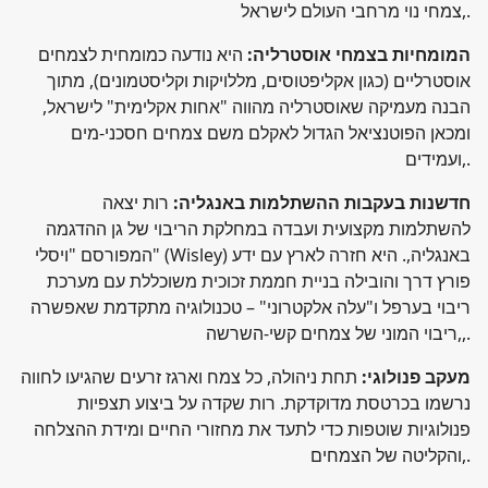
צמחי נוי מרחבי העולם לישראל,.
המומחיות בצמחי אוסטרליה:
היא נודעה כמומחית לצמחים
אוסטרליים (כגון אקליפטוסים, מללויקות וקליסטמונים), מתוך
הבנה מעמיקה שאוסטרליה מהווה "אחות אקלימית" לישראל,
ומכאן הפוטנציאל הגדול לאקלם משם צמחים חסכני-מים
ועמידים,.
חדשנות בעקבות ההשתלמות באנגליה:
רות יצאה
להשתלמות מקצועית ועבדה במחלקת הריבוי של גן ההדגמה
המפורסם "ויסלי" (Wisley) באנגליה,. היא חזרה לארץ עם ידע
פורץ דרך והובילה בניית חממת זכוכית משוכללת עם מערכת
ריבוי בערפל ו"עלה אלקטרוני" – טכנולוגיה מתקדמת שאפשרה
ריבוי המוני של צמחים קשי-השרשה,,.
מעקב פנולוגי:
תחת ניהולה, כל צמח וארגז זרעים שהגיעו לחווה
נרשמו בכרטסת מדוקדקת. רות שקדה על ביצוע תצפיות
פנולוגיות שוטפות כדי לתעד את מחזורי החיים ומידת ההצלחה
והקליטה של הצמחים,.