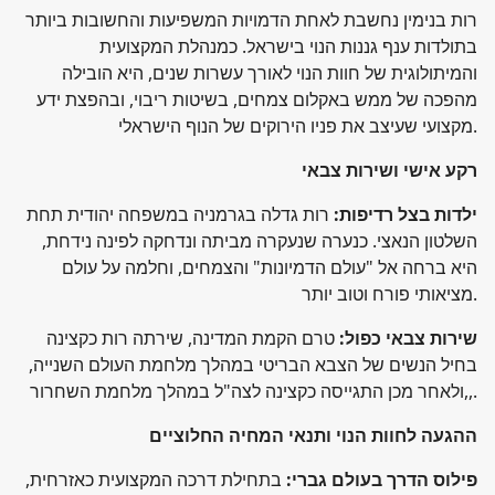
רות בנימין נחשבת לאחת הדמויות המשפיעות והחשובות ביותר
בתולדות ענף גננות הנוי בישראל. כמנהלת המקצועית
והמיתולוגית של חוות הנוי לאורך עשרות שנים, היא הובילה
מהפכה של ממש באקלום צמחים, בשיטות ריבוי, ובהפצת ידע
מקצועי שעיצב את פניו הירוקים של הנוף הישראלי.
רקע אישי ושירות צבאי
ילדות בצל רדיפות:
רות גדלה בגרמניה במשפחה יהודית תחת
השלטון הנאצי. כנערה שנעקרה מביתה ונדחקה לפינה נידחת,
היא ברחה אל "עולם הדמיונות" והצמחים, וחלמה על עולם
מציאותי פורח וטוב יותר.
שירות צבאי כפול:
טרם הקמת המדינה, שירתה רות כקצינה
בחיל הנשים של הצבא הבריטי במהלך מלחמת העולם השנייה,
ולאחר מכן התגייסה כקצינה לצה"ל במהלך מלחמת השחרור,,.
ההגעה לחוות הנוי ותנאי המחיה החלוציים
פילוס הדרך בעולם גברי:
בתחילת דרכה המקצועית כאזרחית,