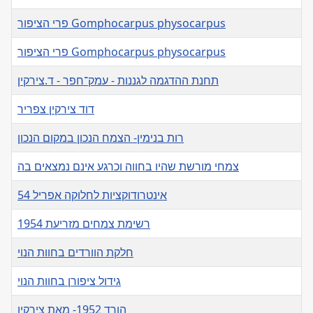
פרי הציפור Gomphocarpus physocarpus
פרי הציפור Gomphocarpus physocarpus
תחנת ההדגמה לגננות - עמק־חפר - ד.צירקין
דוד צירקין צפריר
רות בנימין- הצמח הנכון במקום הנכון
צמחי מורשת שהיו בחווה וכרגע אינם נמצאים בה
אינטרודוקציות לחלוקה אפריל 54
רשימת צמחים מזריעת 1954
חלקת הוורדים בחוות הנוי
גידול ציפורן בחוות הנוי
הורד 1952- מאת צירקין