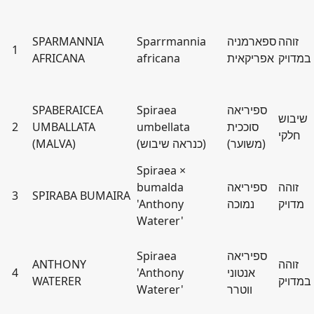
זוהה
ספארמניה
Sparrmannia
SPARMANNIA
1
במדויק
אפריקאית
africana
AFRICANA
ספיריאה
Spiraea
SPABERAICEA
שיבוש
סוככית
umbellata
UMBALLATA
2
חלקי
(משוער)
(כנראה שיבוש)
(MALVA)
Spiraea ×
זוהה
ספיריאה
bumalda
3
SPIRABA BUMAIRA
מדויק
נמוכה
'Anthony
Waterer'
ספיריאה
Spiraea
זוהה
ANTHONY
אנטוני
'Anthony
4
במדויק
WATERER
ווטרר
Waterer'