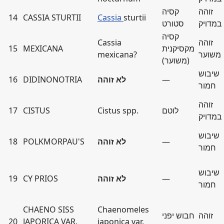
זוהה
קסיה
14
CASSIA STURTII
Cassia
sturtii
במדויק
סטורט
קסיה
זוהה
Cassia
מקסיקנית
MEXICANA
15
משוער
mexicana?
(משוער)
שיבוש
—
לא זוהה
DIDINONOTRIA
16
חמור
זוהה
לוטם
Cistus spp.
CISTUS
17
במדויק
שיבוש
—
לא זוהה
POLKMORPAU'S
18
חמור
שיבוש
—
לא זוהה
CY PRIOS
19
חמור
CHAENO SISS
Chaenomeles
זוהה
חבוש יפני
20
JAPORICA VAR.
japonica var.