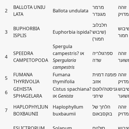
זוהה
מרמר
BALLOTA UNIU
2
Ballota undulata
דויק
מגונדר
LATA
חלבלוב
יבוש
BUPHORBIA
(שיבוש
Euphorbia ispida?
3
חמור
ISPLIS
חמור)
Spergula
זוהה
ספרגולריה
campestris? או
SPEEDRA
4
שוער
שדה
Spergularia
CAMPETOPODA
campestris
זוהה
פומנה דמוית
Fumana
FUMANA
5
דויק
אזוב
thymifolia
THYRIVOLIA
יבוש
גניסטה/לוטם
Cistus spachiana?
GEHISTA
6
שוער
שיחני
Genista
או
SPHAGELARA
זוהה
הלחך של
Haplophyllum
HAPLOPHYLIUN
7
דויק
בוקסבאום
buxbaumii
BOXBAUNII
יבוש
סולנום
Solanum
ESLICTRORUM