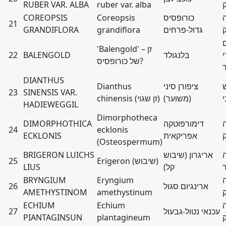
RUBER VAR. ALBA
ruber var. alba
כורופסיס
Coreopsis
COREOPSIS
21
גדול-פרחים
grandiflora
GRANDIFLORA
'Balengold' – זן
י
בלנגולד
BALENGOLD
22
של כורופסיס?
DIANTHUS
ציפורן סיני
Dianthus
23
SINENSIS VAR.
י
(משוער)
chinensis (זן שגוי)
HADIEWEGGIL
Dimorphotheca
דימורפוטקה
DIMORPHOTHICA
24
ecklonis
אפריקאית
ECKLONIS
(Osteospermum)
אריגרון (שיבוש
BRIGERON LUICHS
Erigeron (שיבוש)
25
קל)
LIUS
BRYNGIUM
Eryngium
ארינגיום סגול
26
AMETHYSTINOM
amethystinum
ECHIUM
Echium
עכנאי נטול-גבעול
27
PIANTAGINSUN
plantagineum