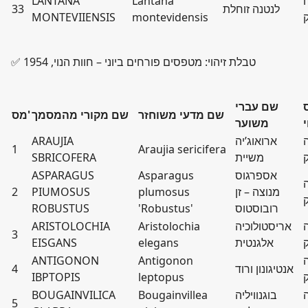
LANTANA
Lantana
לנטנה זוחלת
33
MONTEVIIENSIS
montevidensis
✅ טבלת זיהוי: מטפסים פורחים ביוני – חוות הנוי, 1954
שם עברי
שם מדעי משוחזר
שם מקורי מהמסמך
מס'
י
משוער
ארואוג’יה
ARAUJIA
1
Araujia sericifera
משיית
SBRICOFERA
אספרגוס
Asparagus
ASPARAGUS
מנוצה – זן
plumosus
PIUMOSUS
2
רובוסטוס
'Robustus'
ROBUSTUS
אריסטולוכיה
Aristolochia
ARISTOLOCHIA
3
אלגנטית
elegans
EISGANS
ANTIGONON
Antigonon
אנטיגונון ורוד
4
IBPTOPIS
leptopus
בוגנוויליה
Bougainvillea
BOUGAINVILICA
5