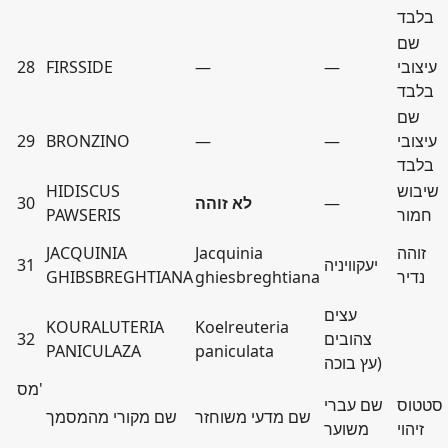
בלבד
שם
עיצובי
—
—
FIRSSIDE
28
בלבד
שם
עיצובי
—
—
BRONZINO
29
בלבד
שיבוש
HIDISCUS
—
לא זוהה
30
חמור
PAWSERIS
זוהה
Jacquinia
JACQUINIA
יעקוויניה
31
נדיר
ghiesbreghtiana
GHIBSBREGHTIANA
עצים
KOURALUTERIA
Koelreuteria
צהובים
32
PANICULAZA
paniculata
(עץ בוכה
מס'
סטטוס
שם עברי
שם מדעי משוחזר
שם מקורי מהמסמך
זיהוי
משוער