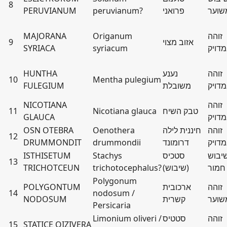
8
שוער
פרואני
peruvianum?
PERUVIANUM
זוהה
Origanum
MAJORANA
אזוב מצוי
9
דויק
syriacum
SYRIACA
זוהה
נענע
HUNTHA
10
Mentha pulegium
דויק
משובלת
FULEGIUM
זוהה
NICOTIANA
טבק השיח
Nicotiana glauca
11
דויק
GLAUCA
זוהה
חיננית לילה
Oenothera
OSN OTEBRA
12
דויק
דרומונד
drummondii
DRUMMONDIT
יבוש
סטכיס
Stachys
ISTHISETUM
13
חמור
(שיבוש)
trichotocephalus?
TRICHOTCEUN
Polygonum
זוהה
ארכובית
POLYGONTUM
14
nodosum /
שוער
קשרית
NODOSUM
Persicaria
זוהה
סטטיס
Limonium oliveri /
15
STATICE OIZIVERA