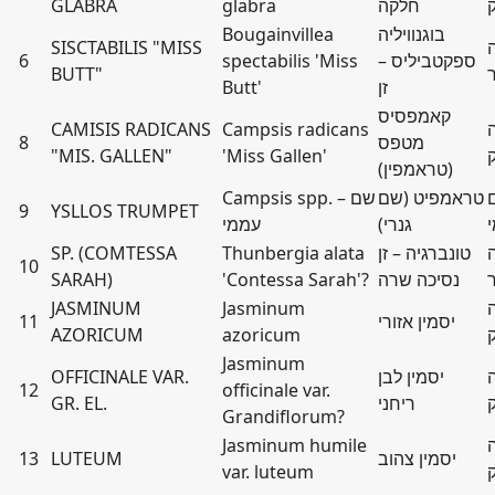
חלקה
glabra
GLABRA
בוגנוויליה
Bougainvillea
SISCTABILIS "MISS
ספקטביליס –
spectabilis 'Miss
6
BUTT"
זן
Butt'
קאמפסיס
CAMISIS RADICANS
Campsis radicans
מטפס
8
"MIS. GALLEN"
'Miss Gallen'
(טראמפין)
טראמפיט (שם
Campsis spp. – שם
9
YSLLOS TRUMPET
גנרי)
עממי
טונברגיה – זן
Thunbergia alata
SP. (COMTESSA
10
נסיכה שרה
'Contessa Sarah'?
SARAH)
JASMINUM
Jasminum
יסמין אזורי
11
AZORICUM
azoricum
Jasminum
יסמין לבן
OFFICINALE VAR.
12
officinale var.
ריחני
GR. EL.
Grandiflorum?
Jasminum humile
יסמין צהוב
LUTEUM
13
var. luteum