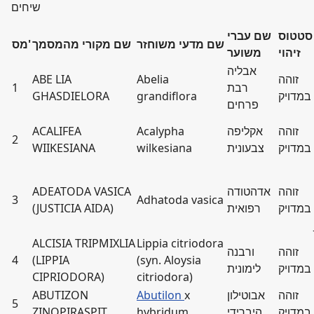
שיחים
סטטוס
שם עברי
שם מדעי משוחזר
שם מקורי מהמסמך
מס'
זיהוי
משוער
אבליה
זוהה
Abelia
ABE LIA
רבת
1
במדויק
grandiflora
GHASDIELORA
פרחים
זוהה
אקליפה
Acalypha
ACALIFEA
2
במדויק
צבעונית
wilkesiana
WIIKESIANA
זוהה
אדהטודה
ADEATODA VASICA
3
Adhatoda vasica
במדויק
רפואית
(JUSTICIA AIDA)
ALCISIA TRIPMIXLIA
Lippia citriodora
זוהה
ורבנה
4
(LIPPIA
(syn. Aloysia
במדויק
לימונית
CIPRIODORA)
citriodora)
זוהה
אבוטילון
x
Abutilon
ABUTIZON
5
במדויק
היברידי
hybridum
ZINOPIRASPIT