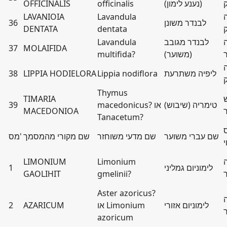
(נענע לימון)
officinalis
OFFICINALIS
LAVANIOIA
Lavandula
לבנדר משונן
36
DENTATA
dentata
לבנדר מגובב
Lavandula
37
MOLAIFIDA
(משוער)
multifida?
ליפיה משתרעת
Lippia nodiflora
LIPPIA HODIELORA
38
Thymus
TIMARIA
טימריה (שיבוש)
macedonicus? או
39
MACEDONIOA
Tanacetum?
שם עברי משוער
שם מדעי משוחזר
שם מקורי מהמסמך
מס'
י
LIMONIUM
Limonium
לימוניום גמליני
1
GAOLIHIT
gmelinii?
Aster azoricus?
לימוניום אזורי
או Limonium
AZARICUM
2
azoricum