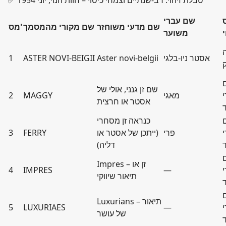
✅ טבלת זיהוי: רב-שנתיים וצמחי כיסוי – חוות הנוי, יוני 1954
שם עברי
שם מדעי משוחזר
שם מקורי מהמסמך
מס'
י
משוער
אסטר ניו-בלגי
Aster novi-belgii
ASTER NOVI-BEIGII
1
שם זן גנני, אולי של
י
מאגי
MAGGY
2
אסטר או חרצית
כנראה זן מסחרי
י
פרי
(ייתכן של אסטר או
FERRY
3
דליה)
Impres – זן או
י
—
IMPRES
4
תיאור שיווקי
Luxurians – תיאור
י
—
LUXURIAES
5
של עושר