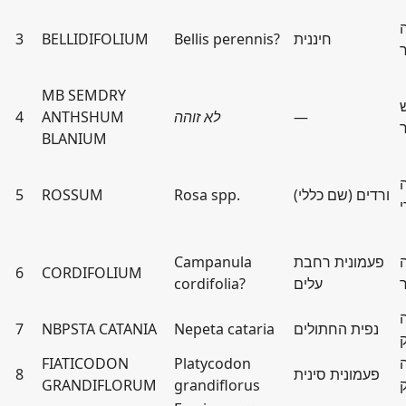
חיננית
Bellis perennis?
BELLIDIFOLIUM
3
MB SEMDRY
—
לא זוהה
ANTHSHUM
4
BLANIUM
ורדים (שם כללי)
Rosa spp.
ROSSUM
5
י
פעמונית רחבת
Campanula
6
CORDIFOLIUM
עלים
cordifolia?
נפית החתולים
Nepeta cataria
NBPSTA CATANIA
7
FIATICODON
Platycodon
פעמונית סינית
8
GRANDIFLORUM
grandiflorus