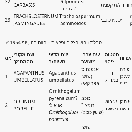
או Ipomoea
22
ורודה/תוקפנית
CARBASIS
cairica?
TRACHSLOSIERNUM
Trachelospermum
יסמין כוכבי
23
JASMINGADES
jasminoides
✅ טבלת זיהוי: בצלים ופקעות – חוות הנוי, יוני 1954
סטטוס
שם עברי
שם מדעי
שם מקורי
ערות
מס'
זיהוי
משוער
משוחזר
מהמסמך
פורח
אגפנתוס
זוהה
Agapanthus
AGAPANTHUS
ל/לבן
(שושן
1
במדויק
umbellatus
UMBELLATUS
ביוני
אפריקאי)
Ornithogalum
כוכב
pyrenaicum?
ש חזק
שיבוש
ORLINUM
רומאי?
או אולי
2
בשם
משוער
PORELLII
(שושן כוכב)
Ornithogalum
ponticum
שושן