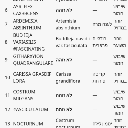
שיבוש
ASRLFIEX
—
לא זוהה
6
חמור
CAXBBCENS
זוהה
Artemisia
ARDEMISIA
לענה מרה
7
במדויק
absinthium
ABSINTHIUM
BUD IEJA
זוהה
בודלי'ה
Buddleja davidii
8
VARIASILIS
משוער
פרפרית
var. fasciculata
#FASCINATING
שיבוש
GITHARXYION
—
לא זוהה
9
חמור
QUADRANGULARE
זוהה
קריסה
Carissa
CARISSA GRASDIF
10
במדויק
פורחת
grandiflora
LORA
שיבוש
COSTKUM
—
לא זוהה
11
חמור
MILGANS
שיבוש
—
לא זוהה
#ASCICU LATUM
12
חמור
זוהה
Cestrum
יסמין לילה
NOCTURNUM
13
במדויק
nocturnum