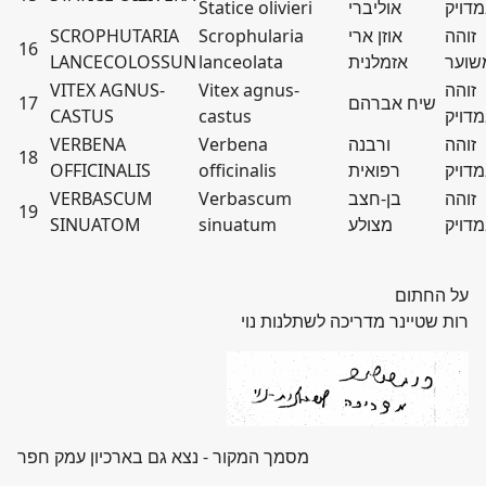
דויק
אוליברי
Statice olivieri
זוהה
אוזן ארי
Scrophularia
SCROPHUTARIA
16
שוער
אזמלנית
lanceolata
LANCECOLOSSUN
זוהה
Vitex agnus-
VITEX AGNUS-
שיח אברהם
17
דויק
castus
CASTUS
זוהה
ורבנה
Verbena
VERBENA
18
דויק
רפואית
officinalis
OFFICINALIS
זוהה
בן-חצב
Verbascum
VERBASCUM
19
דויק
מצולע
sinuatum
SINUATOM
על החתום
רות שטיינר מדריכה לשתלנות נוי
מסמך המקור - נצא גם בארכיון עמק חפר