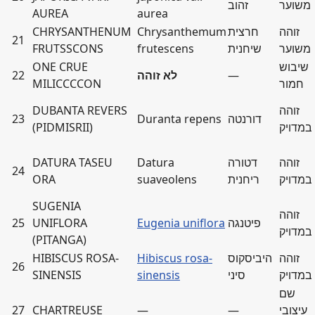
משוער
זהוב
AUREA
aurea
זוהה
חרצית
Chrysanthemum
CHRYSANTHENUM
21
משוער
שיחנית
frutescens
FRUTSSCONS
שיבוש
ONE CRUE
—
לא זוהה
22
חמור
MILICCCCON
זוהה
DUBANTA REVERS
דורנטה
Duranta repens
23
במדויק
(PIDMISRII)
זוהה
דטורה
Datura
DATURA TASEU
24
במדויק
ריחנית
suaveolens
ORA
SUGENIA
זוהה
פיטנגה
Eugenia uniflora
UNIFLORA
25
במדויק
(PITANGA)
זוהה
היביסקוס
Hibiscus rosa-
HIBISCUS ROSA-
26
במדויק
סיני
sinensis
SINENSIS
שם
עיצובי
—
—
CHARTREUSE
27