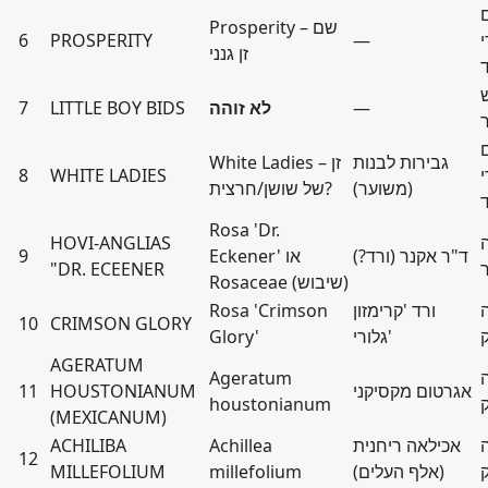
Prosperity – שם
י
—
PROSPERITY
6
זן גנני
—
לא זוהה
LITTLE BOY BIDS
7
גבירות לבנות
White Ladies – זן
י
WHITE LADIES
8
(משוער)
של שושן/חרצית?
Rosa 'Dr.
HOVI-ANGLIAS
ד"ר אקנר (ורד?)
Eckener' או
9
"DR. ECEENER
Rosaceae (שיבוש)
ורד 'קרימזון
Rosa 'Crimson
10
CRIMSON GLORY
גלורי'
Glory'
AGERATUM
Ageratum
אגרטום מקסיקני
HOUSTONIANUM
11
houstonianum
(MEXICANUM)
אכילאה ריחנית
Achillea
ACHILIBA
12
(אלף העלים)
millefolium
MILLEFOLIUM