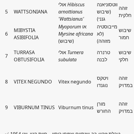
ווטסוניאנה
Hibiscus
אולי
זוהה
(שיבוש
arnottianus
WATTSONIANA
5
חלקית
גנני)
'Wattsianus'
מייבוסטיה
או
Myoporum
שיבוש
MIBYSTIA
(לא
Myrsine africana
6
חמור
ASIBIFOLIA
מזוהה)
(שיבוש)
שיבוש
טרנרה
Turnera
אולי
TURRASA
7
חלקי
לבנה
subulata
OBTUSIFOLIA
זוהה
ויטקס
8
VITEX NEGUNDO
Vitex negundo
במדויק
נוגנדו
זוהה
מורן
9
VIBURNUM TINUS
Viburnum tinus
במדויק
החורש