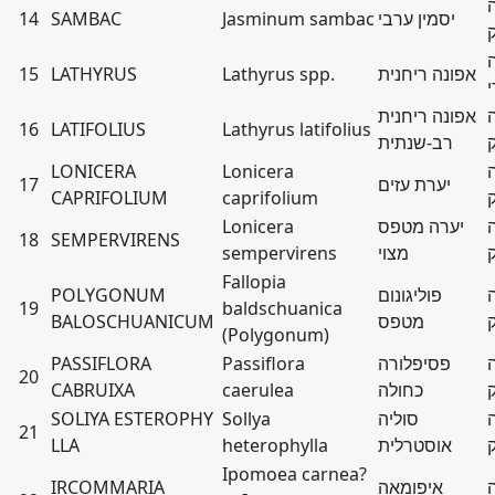
יסמין ערבי
Jasminum sambac
SAMBAC
14
אפונה ריחנית
Lathyrus spp.
LATHYRUS
15
י
אפונה ריחנית
16
LATIFOLIUS
Lathyrus latifolius
רב-שנתית
LONICERA
Lonicera
יערת עזים
17
CAPRIFOLIUM
caprifolium
יערה מטפס
Lonicera
18
SEMPERVIRENS
מצוי
sempervirens
Fallopia
פוליגונום
POLYGONUM
19
baldschuanica
מטפס
BALOSCHUANICUM
(Polygonum)
פסיפלורה
Passiflora
PASSIFLORA
20
כחולה
caerulea
CABRUIXA
סוליה
Sollya
SOLIYA ESTEROPHY
21
אוסטרלית
heterophylla
LLA
Ipomoea carnea?
איפומאה
IRCOMMARIA