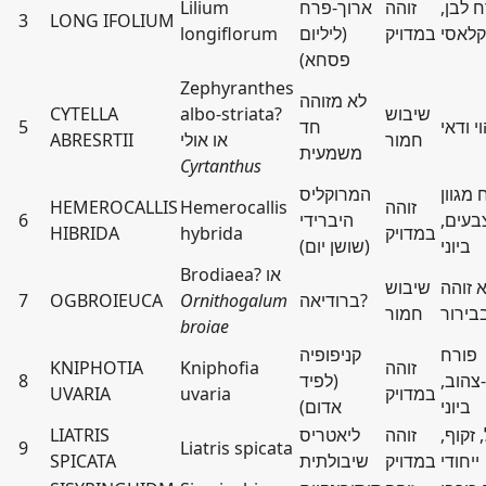
 לבן,
זוהה
ארוך-פרח
Lilium
3
LONG IFOLIUM
קלאסי
במדויק
(ליליום
longiflorum
פסחא)
Zephyranthes
לא מזוהה
שיבוש
albo-striata?
CYTELLA
וי ודאי
חד
5
חמור
או אולי
ABRESRTII
משמעית
Cyrtanthus
 מגוון
המרוקליס
זוהה
Hemerocallis
HEMEROCALLIS
בעים,
היברידי
6
במדויק
hybrida
HIBRIDA
ביוני
(שושן יום)
Brodiaea? או
 זוהה
שיבוש
ברודיאה?
Ornithogalum
OGBROIEUCA
7
בירור
חמור
broiae
פורח
קניפופיה
זוהה
Kniphofia
KNIPHOTIA
צהוב,
(לפיד
8
במדויק
uvaria
UVARIA
ביוני
אדום)
 זקוף,
זוהה
ליאטריס
LIATRIS
9
Liatris spicata
ייחודי
במדויק
שיבולתית
SPICATA