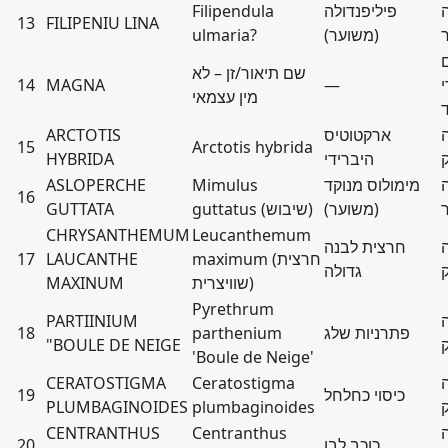
פיליפנדולה
Filipendula
13
FILIPENIU LINA
(משוער)
ulmaria?
שם תיאור/זן – לא
י
—
MAGNA
14
מין עצמאי
ארקטוטיס
ARCTOTIS
15
Arctotis hybrida
היברידי
HYBRIDA
מימולוס מנוקד
Mimulus
ASLOPERCHE
16
(משוער)
guttatus (שיבוש)
GUTTATA
CHRYSANTHEMUM
Leucanthemum
חרצית לבנה
maximum (חרצית
LAUCANTHE
17
גדולה
שוויצרית)
MAXINUM
Pyrethrum
PARTIINIUM
פתרניות שלג
parthenium
18
"BOULE DE NEIGE
'Boule de Neige'
CERATOSTIGMA
Ceratostigma
כיסוי כחלחל
19
PLUMBAGINOIDES
plumbaginoides
CENTRANTHUS
Centranthus
כוכב לבן
20