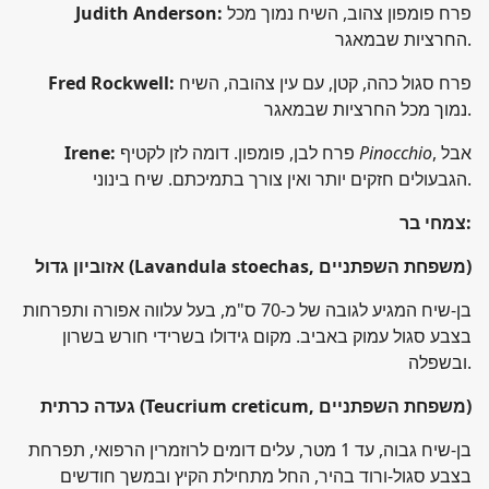
פרח פומפון צהוב, השיח נמוך מכל
Judith Anderson:
החרציות שבמאגר.
פרח סגול כהה, קטן, עם עין צהובה, השיח
Fred Rockwell:
נמוך מכל החרציות שבמאגר.
, אבל
Pinocchio
פרח לבן, פומפון. דומה לזן לקטיף
Irene:
הגבעולים חזקים יותר ואין צורך בתמיכתם. שיח בינוני.
:
צמחי בר
)
(Lavandula stoechas, משפחת השפתניים
אזוביון גדול
בן-שיח המגיע לגובה של כ-70 ס"מ, בעל עלווה אפורה ותפרחות
בצבע סגול עמוק באביב. מקום גידולו בשרידי חורש בשרון
ובשפלה.
)
(Teucrium creticum, משפחת השפתניים
געדה כרתית
בן-שיח גבוה, עד 1 מטר, עלים דומים לרוזמרין הרפואי, תפרחת
בצבע סגול-ורוד בהיר, החל מתחילת הקיץ ובמשך חודשים