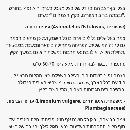
בצלי בן-חצב הם בגודל של בצל מאכל בערך. הוא נפוץ בחורש
ובבתה ברוב האזורים. בקיץ הצמחים "יבשים".
)
(Asphodelus fistulosus, שושניים
עירית נבובה
צמח בעל עלים גליליים וירוקים כל השנה, ועל כן מתאים הצמח
גם לגינה המושקית. הפריחה מתחילה בינואר ונמשכת בטבע עד
תחילת הקיץ, ואילו בתנאי תרבות נמשכת היא גם במשך הקיץ.
התפרחת בגוון לבן-ורדרד, מגיעה עד 60-70 ס"מ.
הצמח נפוץ בשדות בור, בעיקר בשפלה. כאן המקום הראוי לו,
, הידועה בכל הארץ
A. microcarpus
שהיא העירית הגדולה
בתפרחותיה הגבוהות באביב, מתייבשת בקיץ.
-
(Limonium vulgare, משפחת העפריתיים
עדעד הביצות
Plumbaginaceae)
צמח בר אחר, ירוק כל השנה אף הוא. פריחתו חלה באביב ועד
סוף הקיץ. התפרחות העדינות צבען סגול-לילך, בגובה של כ-60