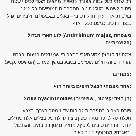
רב-שנתי בעל עלווה אפורה-כספית, מתאים מאוד לכיסוי שטח
פתוח לשמש ומנוקז היטב. התפרחות המופיעות בקיץ אינן
בולטות, אך הערך הדקורטיבי – בעלים ובגבעולים הלבידים. גדל
בצדי דרכים כמעט בכל הארץ.
(Antirrhinum majus, משפחת
לוע הארי הגדול
)
הלועניתיים
צמח גדול וחזק מלוע הארי התרבותי שמגדלים בגינות. פרחיו
הוורודים והגדולים מופיעים בטבע במשך כמה... (המשפט נקטע).
:
צמחי בר
:
אחד מצמחי הבצל היפים ביותר הוא
)
Scilla hyacinthoides (בן-חצב יקינטוני, שושניים
פורח באביב בתפרחות גבוהות עד 1 מטר בערך, בצבע
תכלת-סגול. יפה מאוד כשקבוצה גדולה של בצלים אלה שתולים
יחד. הפרחים טובים לקטיף, מחזיקים זמן רב במים, והגבעול
באגרטל מתכופף ונוטה לאור.