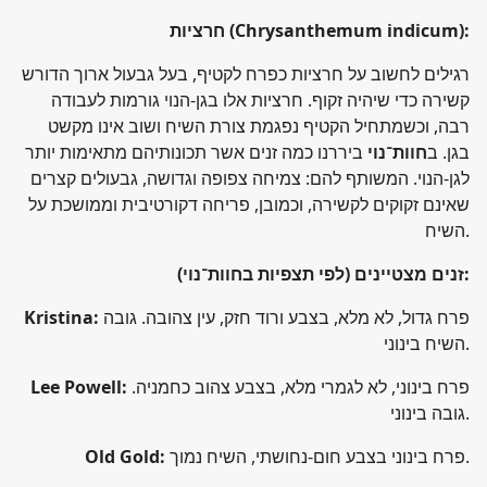
(Chrysanthemum indicum):
חרציות
רגילים לחשוב על חרציות כפרח לקטיף, בעל גבעול ארוך הדורש
קשירה כדי שיהיה זקוף. חרציות אלו בגן-הנוי גורמות לעבודה
רבה, וכשמתחיל הקטיף נפגמת צורת השיח ושוב אינו מקשט
בגן. ב
חוות־נוי
ביררנו כמה זנים אשר תכונותיהם מתאימות יותר
לגן-הנוי. המשותף להם: צמיחה צפופה וגדושה, גבעולים קצרים
שאינם זקוקים לקשירה, וכמובן, פריחה דקורטיבית וממושכת על
השיח.
:
זנים מצטיינים (לפי תצפיות בחוות־נוי)
פרח גדול, לא מלא, בצבע ורוד חזק, עין צהובה. גובה
Kristina:
השיח בינוני.
פרח בינוני, לא לגמרי מלא, בצבע צהוב כחמניה.
Lee Powell:
גובה בינוני.
פרח בינוני בצבע חום-נחושתי, השיח נמוך.
Old Gold: