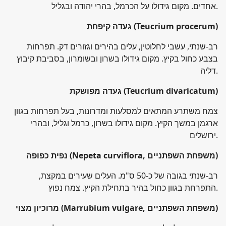
אחדים. מקום גידולו על הכרמל, בהרי יהודה ובגליל.
(Teucrium procerum)
געדה קיפחת
רב-שנתי, עשבי לחלוטין, עלים בהירים וגזורים דק. תפרחות
בצבע כחול בקיץ. מקום גידולו בשרון ובשומרון, בסביבת קיבוץ
דליה.
(Teucrium divaricatum)
געדה מפושקת
צמח משתרע המתאים למסלעות ומדרונות, בעל תפרחות בגוון
ארגמן במשך הקיץ. מקום גידולו בשרון, כרמל וגליל, ובהרי
ירושלים.
)
(Nepeta curviflora, משפחת השפתניים
נפית כפופה
רב-שנתי בגובה של כ-50 ס"מ. העלים שעירים במקצת,
התפרחת בגוון כחול בהיר בתחילת הקיץ. צמח נפוץ.
)
(Marrubium vulgare, משפחת השפתניים
מרוכיון מצוי