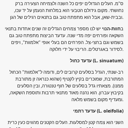
ס"מ. העלים הגדולים יפים כל השנה ולצמיחה הצעירה ברק
נחושתי. מקום גידולם הטבעי הוא במלחות הנעמן על יד עכו,
ובבית-שאן, אבל הוא מתפתח טוב גם בתנאים רגילים של הגן.
ב
חוות-הנוי
יש לנו מספר צמחים הגדלים זה שנים אחדות בתנאי
השקאה ופורחים יפה מדי שנה. עדעד הביצות מתפתח טוב גם
בשמש וגם בחצי-צל. הפרחים הם בעלי אופי "אלמוות", ויפים
לסידור באגרטלים. הריבוי על ידי חלוקה.
(L. sinuatum)
עדעד כחול
רב-שנתי, הגדל בסלעים קרובים לים, ודומה ל"אלמוות" הכחול
המתורבת, שמוכרים בקיץ לקטיף (שהוא כנראה זן מתורבת
ממנו). מצאתיו גדל בסלעים של חוף טנטורה, ובין הסלעים
בקיבוץ עברון. הוא נהנה מאוד מתנאי תרבות ותוספת השקאה,
ומעדיף מקום בשמש מלאה.
(L. oleifolia)
עדעד רתמי
השני הוא צמח קטן למסלעות. העלים הקטנים מהווים כעין כרית