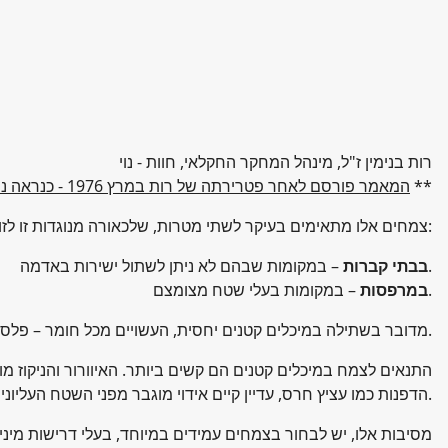
רות בנימין ז"ל, מינהל המחקר החקלאי, חוות - נוי
**
המאמר פורסם לאחר פטרירתה של רות במרץ 1976 - כנראה נשלח למערכת גן ונוף אך טרם פורסם
צמחים אלו מתאימים בעיקר לשתי מטרות, שלכאורה מנוגדות זו לזו:
– במקומות שבהם לא ניתן לשתול ישירות באדמה.
בבתי קברות
– במקומות בעלי שטח מצומצם.
במרפסות
מדובר בשתילה במיכלים קטנים יחסית, העשויים מכל חומר – פלסטיק, חרס, אסבסט ועוד.
התנאים לצמח במיכלים קטנים הם קשים ביותר. האיוורור והניקוז מו
הדפנות כמו עציץ חרס, עדיין קיים אידוי מוגבר מפני השטח העליונים של האדמה. נוסף על כך, דפנות הכלי מתחממות בשמש ומעלות את טמפרטורת האדמה כולה.
מסיבות אלו, יש לבחור בצמחים עמידים במיוחד, בעלי דרישות מי