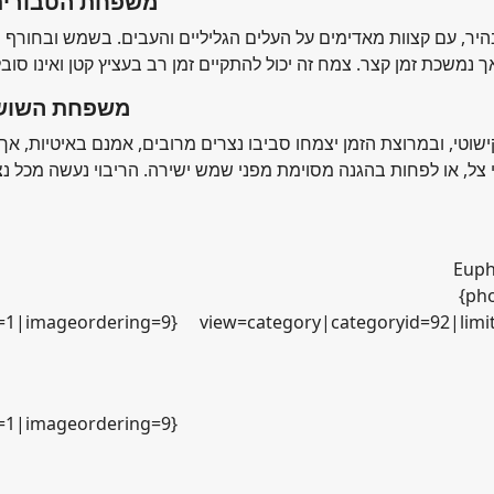
צורית עבת-עלים (Sedum pachyphyllum), משפחת 
בהיר, עם קצוות מאדימים על העלים הגליליים והעבים. בשמש ובחורף הגו
הוורתיה מפוספסת (Haworthia fasciata), 
וטי, ובמרוצת הזמן יצמחו סביבו נצרים מרובים, אמנם באיטיות, אך 
Euph
{pho
t=1|imageordering=9}
view=category|categoryid=92|limi
t=1|imageordering=9}