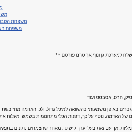
אפרי
חלבלוב קו
צורית עבת-עלים (Sedum pachyphyllum),
הוורתיה מפוספסת (orthia fasciata
**
גברים באופן משמעותי בהשוואה למיכל גדול, ולכן האדמה מתייבשת במ
נימליות, אך עם זאת בעלי ערך קישוטי. מאחר שהצמחים נתונים בתנא