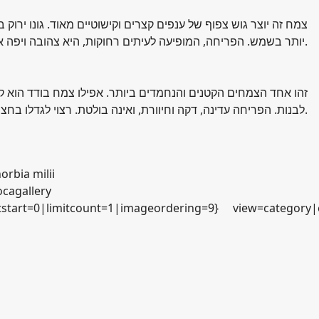
צמח זה יוצר גוש צפוף של ענפים קצרים וקישוטיים מאוד. גונו ירוק 
יותר בשמש. הפריחה, המופיעה לעיתים רחוקות, היא צהובה ויפה אך נמשכת זמן קצר. צמח זה יכול להתקיים זמן רב בעציץ קטן ואינו סובל מצפיפות. הריבוי נעשה מכל גבעול.
זהו אחד הצמחים הקטנים והנחמדים ביותר. אפילו צמח בודד הוא קיש
לבנות. הפריחה עדינה, דקה וחיוורת, ואינה בולטת. רצוי לגדלו בחצי צל, או לפחות בהגנה מסוימת מפני שמש ישירה. הריבוי נעשה מכל נצר שניתן לנתק בקלות מצמח האם.
orbia milii
cagallery
tstart=0|limitcount=1|imageordering=9}
view=category|