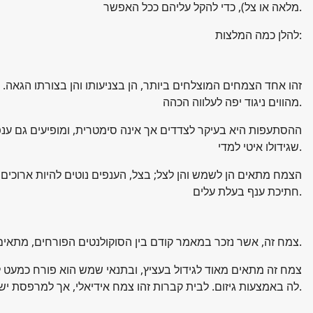
מלאה או צל), כדי להקל עליהם ככל האפשר.
להלן כמה המלצות:
זהו אחד הצמחים המוצלחים ביותר, הן בצניעותו והן בצורתו הגאה. 
מהווים ניגוד יפה לעלווה הכהה.
ההסתעפות היא בעיקר לצדדים אך אינה סימטרית, ומופיעים גם ענפים ז
שגידולו איטי למדי.
הצמח מתאים הן לשמש והן לצל; בצל, הענפים נוטים להיות ארוכים י
חתיכת ענף בעלת עלים.
צמח זה, אשר נזכר במאמר קודם בין הסוקולנטים הפורחים, מתאים מאוד לגידול בעציץ. בתנאי שמש הוא פורח כמעט ללא הפסקה, כמובן בפרחים בודדים ולא בשפע המאפיין צמחים השתולים באדמה.
צמח זה מתאים מאוד לגידול בעציץ, ובתנאי שמש הוא פורח כמעט 
לה באמצעות גיזום. לבית קברות זהו צמח אידיאלי, אך למרפסת יש להתחשב בקוצניותו. הריבוי נעשה מייחורים, לאחר ייבוש מקום החתך.