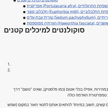
סוקולנטים למיכלים קטנים
קנית (Portulacaria afra), משפחת התרגלתיים
צני (Euphorbia milii), משפחת החלבלוביים
 משפחת הטבוריתיים
Haw), משפחת השושניים
סוקולנטים למיכלים קטנים
הירות. אפילו בכלי אטום (כמו פלסטיק), שאינו "נושם" דרך
ים קשים, חשוב במיוחד להתאים אותם לתנאי האור במקום (שמש