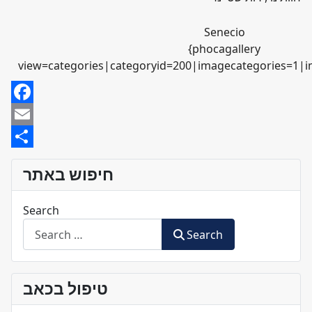
Senecio
{phocagallery
view=categories|categoryid=200|imagecategories=1|i
Facebook
Email
Share
חיפוש באתר
Search
Search
טיפול בכאב