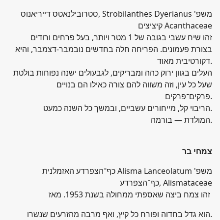
סטרובילנאטס דייריאנוס, Strobilanthes Dyerianus משפ'
קיציצים Acanthaceae
זהו שיח עשבי בגובה של 1 מטר ויותר, בעל פרחים ורודים
בצורת פעמונים. הפריחה חלה בחדשים נובמבר-דצמבר, והיא
דקורטיבית מאוד.
העלים בגוון ירוק כהה ומבריקים, לגבעולים ישנה נפוחות בולטת
שעל כל עין, וזה משווה להם צורה כאילו הם בנויים
פרקים־פרקים.
הריבוי קל, מייחורים עשביים, ובמשך כל השנה כמעט.
המולדת — בורמה.
צמחי בר
כף־הצפרדע האזמלנית Alisma Lanceolatum משפ'
כף־הצפרדע, Alismataceae
זהו צמח ביצה שאספתי ממחולה בשנת 1953. מאז
הוא גדל בחדוה ופורח כל קיץ, ואף מרבה מהזרעים שנשרו.