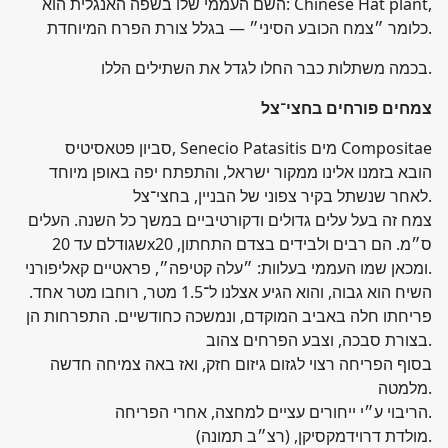
השם העממי שלו בשפה האנגלית הוא: Chinese Hat plant,
כלומר ״צמח הכובע הסיני״ — בגלל צורת הפרח המיוחדת.
בכמה משתלות כבר החלו לגדל את השתילים הללו.
צמחים פורחים בחצי־צל
סביון פטאסיטיס, Senecio Patasitis מים Compositae
הובא בזמנו אלינו ממקור ישראל, והתפתח יפה באופן מיוחד
לאחר שנשתל בקיר צפוני של הבניין, בחצי־צל.
צמח זה בעל עלים גדולים ודקורטיביים במשך כל השנה. העלים
שגודלם עד 20x20 ס״מ. הם רבים ולבידים בצדם התחתון,
ומכאן שמו העממי בעלוות: ״עלה קטיפה״, פראטיים קאליפורני.
השיח הוא גבוה, והוא הגיע אצלנו ל־1.5 מטר, רוחבו מטר אחד.
פריחתו חלה באביב המוקדם, ונמשכה כחודשיים. התפרחות הן
בצורת סבכה, וצבע הפרחים צהוב.
בסוף הפריחה רצוי לגזום גיזום חזק, ואז באה צמיחה חדשה
מלמטה.
הריבוי ע״י ייחורים עציים למחצה, אחרי הפריחה.
מולדת דרוידמקסיקן, (רצ״ב תמונה).