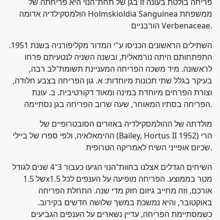
פריחה בולטת בעונה זו בגן של תחת־הנוי היא פריחתה של
הולמסקילדיה אדומה Holmskioldia Sanguinea ממשפחת
הורבניים Verbenaceae.
השתילים הראשונים הכניסו ע"י המדור מקליפורניה בשנת 1951.
התפתחותם היתה נורמאלית, ובשנה השניה לנטעיתם פרחו
לראשונה. מיד משכה הפריחה המעניינת תשומת־לב רבה,
בעיקר בגלל שתי תכונות מיוחדות: א. גון הפריחה בצבע חלודה,
וצורת הפרחים מיוחדת במינה ומאוד דקורטיבית. ב. עונת
הפריחה בסתיו המאוחר, שעה שרוב הפריחה בגן נסתיימה.
מולדתה של ההולמסקילדיה באזורים הסובטרופיים של
ההימאלאיה, ולפי ספרו של ביילי (Bailey, Hortus II 1952) הרי
שכיום אופייני השיח לאמריקה הטרופית.
השיחים הגדלים אצלנו בחוות־הנוי הגיעו כעבור 3־4 שנים לגודל
של 1.5x1.5 מטר בממוצע. הפריחה מופיעה על הענפים לכל
אורכם, וזה מחייב גיזום חזק מדי שנה. התחלת הפריחה
באוקטובר, והיא נמשכת במשך שלושה חדשים בקירוב.
כשמסתיימת הפריחה, עדיין נשארים על הענפים הגביעים