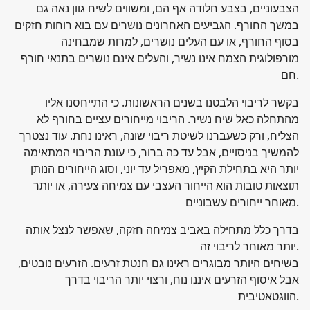
הצבעוניים, בצבע חלודה אף הם, ומשווים לשיח גוון נאה גם
במשך החורף. הגביעים האחרונים נושרים עם בוא רוחות חזקים
בסוף החורף, או עם העלים נושרים, למרות שמבחינה
מורפולוגית הצמח אינו נשיר, והעלים אינם נושרים בתנאי חורף
חם.
בקשר לריבוי הלבטנו בשנים הראשונות. כי התייחסנו אליו
מהתחלה כאל שיח נשיר. הריבוי מייחורים עציים בחורף לא
הצליח, ורק כשעברנו לשיטת ריבוי שונה, ראינו נחת. עוד נצטרך
להמשיך בניסויים, אבל עד כה ברור, כי עונת הריבוי המתאימה
יותר היא בתחילת הקיץ, מאפריל עד יוני, וסוג הייחורים הנותן
תוצאות טובות הוא הייחור העצבי עם צמיחה צעירה, או יותר
מאוחר ייחורים עשבוניים.
בדרך כלל מתחילה באביב צמיחה חזקה, שאפשר לנצל אותה
יותר מאוחר לריבוי זה.
בשיחים היותר מבוגרים ראינו גם חנטת זרעים. הזרעים נובטים,
אבל איסוף הזרעים איננו נוח, ורצוי יותר הריבוי בדרך
הווגטאטיבית.