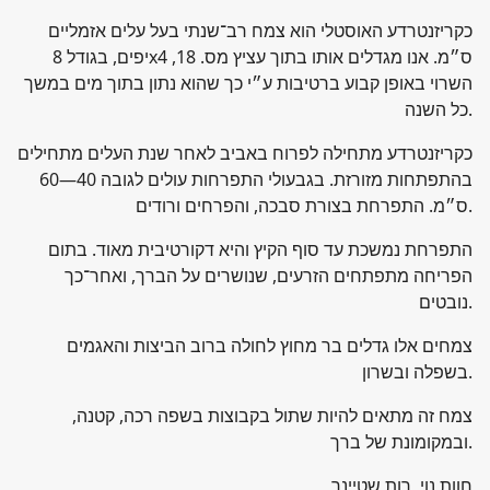
כקריזנטרדע האוסטלי הוא צמח רב־שנתי בעל עלים אזמליים
יפים, בגודל 8x4 ס״מ. אנו מגדלים אותו בתוך עציץ מס. 18,
השרוי באופן קבוע ברטיבות ע״י כך שהוא נתון בתוך מים במשך
כל השנה.
כקריזנטרדע מתחילה לפרוח באביב לאחר שנת העלים מתחילים
בהתפתחות מזורזת. בגבעולי התפרחות עולים לגובה 40—60
ס״מ. התפרחת בצורת סבכה, והפרחים ורודים.
התפרחת נמשכת עד סוף הקיץ והיא דקורטיבית מאוד. בתום
הפריחה מתפתחים הזרעים, שנושרים על הברך, ואחר־כך
נובטים.
צמחים אלו גדלים בר מחוץ לחולה ברוב הביצות והאגמים
בשפלה ובשרון.
צמח זה מתאים להיות שתול בקבוצות בשפה רכה, קטנה,
ובמקומונת של ברך.
חוות נוי, רות שטיינר